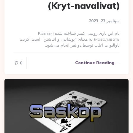
(Kryt-navalivat)
سپتامبر 23, 2023
نام این بازی روسی کمتر شناخته شده (Крыть-
наваливать) به معنای “پوشاندن و انباشتن” است. کریت
ناوالیوات اغلب توسط دو نفر انجام می‌شود.
Continue Reading
0