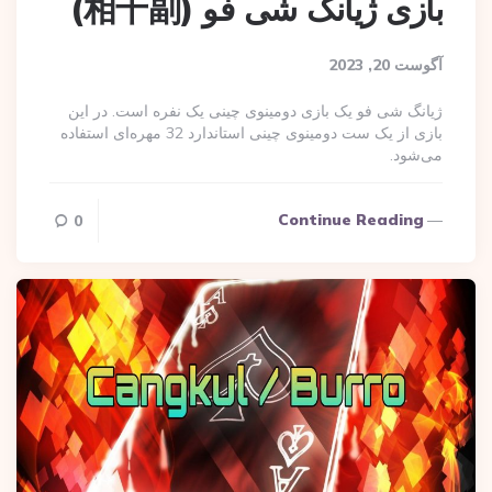
بازی ژیانگ شی فو (相十副)
آگوست 20, 2023
ژیانگ شی فو یک بازی دومینوی چینی یک نفره است. در این
بازی از یک ست دومینوی چینی استاندارد 32 مهره‌ای استفاده
می‌شود.
Continue Reading
0