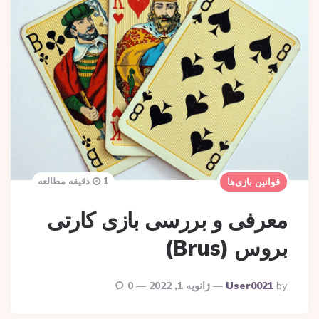
1 دقیقه مطالعه
قوانین بازی‌ها
معرفی و بررسی بازی کارتی
بروس (Brus)
Posted
By
User0021
ژانویه 1, 2022
0
By