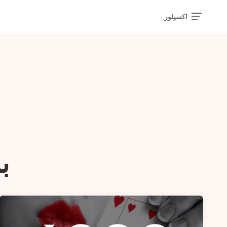
اکسپلور
ب